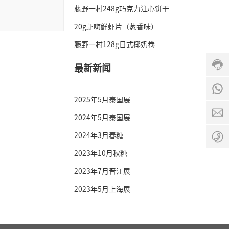
服
藤野一村248g巧克力注心饼干
热
20g虾嗨鲜虾片（葱香味）
线:
400-
藤野一村128g日式椰奶卷
0011
334
最新新闻
服
务
8
时
2025年5月泰国展
间:
8:00
m
2024年5月泰国展
-
0
24:0
2024年3月春糖
6
9
2023年10月秋糖
2023年7月晋江展
2023年5月上海展