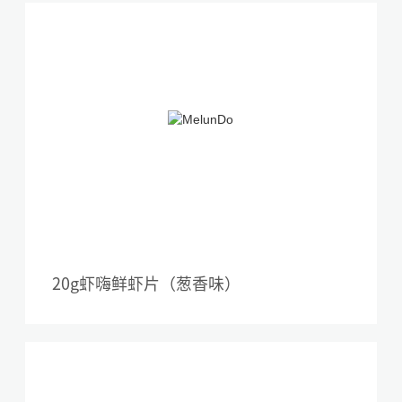
20g虾嗨鲜虾片（葱香味）