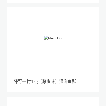
藤野一村42g（藤椒味）深海鱼酥