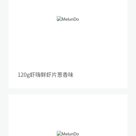
120g虾嗨鲜虾片葱香味