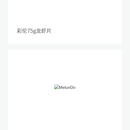
彩伦75g龙虾片