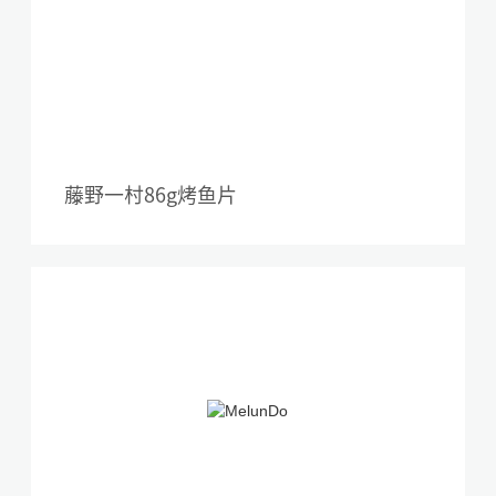
藤野一村86g烤鱼片