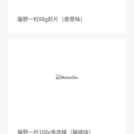
藤野一村88g虾片（香葱味）
藤野一村100g鱼肉棒（藤椒味）