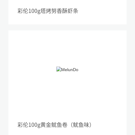
彩伦100g塔烤努香酥虾条
彩伦100g黄金鱿鱼卷（鱿鱼味）